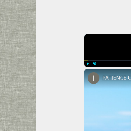
Play
Unmute