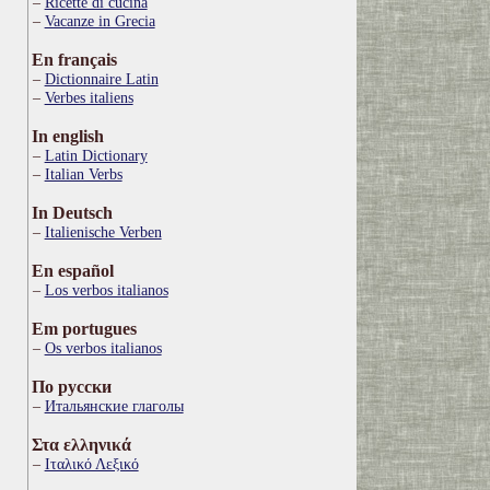
Ricette di cucina
Vacanze in Grecia
En français
Dictionnaire Latin
Verbes italiens
In english
Latin Dictionary
Italian Verbs
In Deutsch
Italienische Verben
En español
Los verbos italianos
Em portugues
Os verbos italianos
По русски
Итальянские глаголы
Στα ελληνικά
Ιταλικό Λεξικό