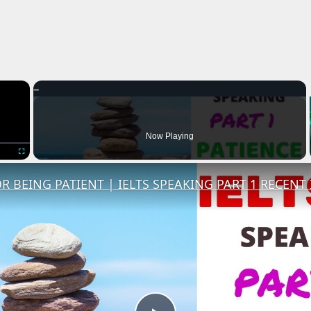
×
Now Playing
Fullscreen