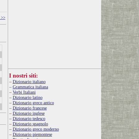
 >>
I nostri siti:
Dizionario italiano
Grammatica italiana
Verbi Italiani
Dizionario latino
Dizionario greco antico
Dizionario francese
Dizionario inglese
Dizionario tedesco
Dizionario spagnolo
Dizionario greco moderno
Dizionario piemontese