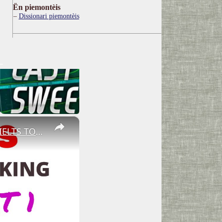
Ën piemontèis
Dissionari piemontèis
×
PATIENCE OR BEING PATIENT | IELTS SPEAKING PART 1 RECENT IELTS TOPIC 2020 | Questions and Answers