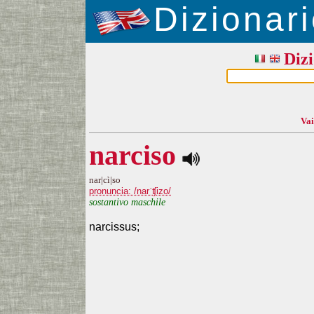
Dizionari
Dizi
Vai
narciso
nar|cì|so
pronuncia: /narˈʧizo/
sostantivo maschile
narcissus;