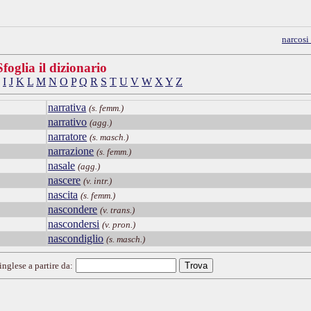
narcosi
Sfoglia il dizionario
I
J
K
L
M
N
O
P
Q
R
S
T
U
V
W
X
Y
Z
narrativa
(s. femm.)
narrativo
(agg.)
narratore
(s. masch.)
narrazione
(s. femm.)
nasale
(agg.)
nascere
(v. intr.)
nascita
(s. femm.)
nascondere
(v. trans.)
nascondersi
(v. pron.)
nascondiglio
(s. masch.)
inglese a partire da: