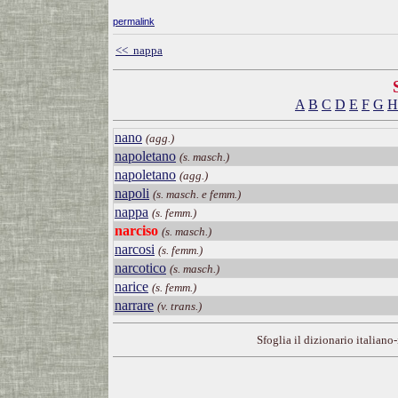
permalink
<< nappa
A
B
C
D
E
F
G
H
nano
(agg.)
napoletano
(s. masch.)
napoletano
(agg.)
napoli
(s. masch. e femm.)
nappa
(s. femm.)
narciso
(s. masch.)
narcosi
(s. femm.)
narcotico
(s. masch.)
narice
(s. femm.)
narrare
(v. trans.)
Sfoglia il dizionario italiano-