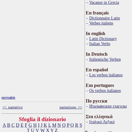
Vacanze in Grecia
En français
Dictionnaire Latin
Verbes italiens
In english
Latin Dictionary
Italian Verbs
In Deutsch
Italienische Verben
En español
Los verbos italianos
Em portugues
Os verbos italianos
permalink
По русски
Итальянские глаголы
<< narrativo
narrazione >>
Στα ελληνικά
Sfoglia il dizionario
Ιταλικό Λεξικό
A
B
C
D
E
F
G
H
I
J
K
L
M
N
O
P
Q
R
S
T
U
V
W
X
Y
Z