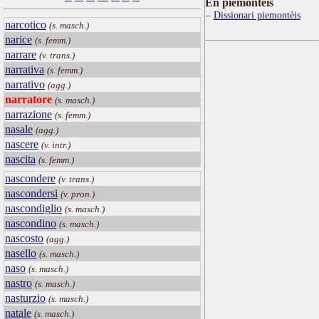
Ën piemontèis
Dissionari piemontèis
narcotico
(s. masch.)
narice
(s. femm.)
narrare
(v. trans.)
narrativa
(s. femm.)
narrativo
(agg.)
narratore
(s. masch.)
narrazione
(s. femm.)
nasale
(agg.)
nascere
(v. intr.)
nascita
(s. femm.)
nascondere
(v. trans.)
nascondersi
(v. pron.)
nascondiglio
(s. masch.)
nascondino
(s. masch.)
nascosto
(agg.)
nasello
(s. masch.)
naso
(s. masch.)
nastro
(s. masch.)
nasturzio
(s. masch.)
natale
(s. masch.)