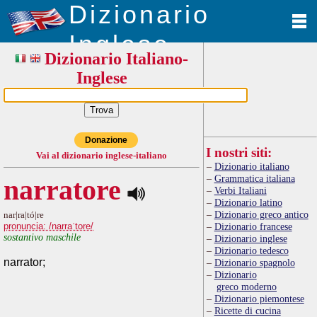
Dizionario
Inglese
Dizionario Italiano-
Inglese
Donazione
I nostri siti:
Vai al dizionario inglese-italiano
Dizionario italiano
Grammatica italiana
narratore
Verbi Italiani
Dizionario latino
Dizionario greco antico
nar|ra|tó|re
pronuncia: /narraˈtore/
Dizionario francese
sostantivo maschile
Dizionario inglese
Dizionario tedesco
narrator;
Dizionario spagnolo
Dizionario
greco moderno
Dizionario piemontese
Ricette di cucina