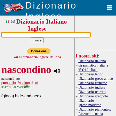
Dizionario
Inglese
Dizionario Italiano-
Inglese
Donazione
I nostri siti:
Vai al dizionario inglese-italiano
Dizionario italiano
Grammatica italiana
nascondino
Verbi Italiani
Dizionario latino
Dizionario greco antico
na|scon|dì|no
pronuncia: /naskonˈdino/
Dizionario francese
sostantivo maschile
Dizionario inglese
Dizionario tedesco
(gioco) hide-and-seek;
Dizionario spagnolo
Dizionario
greco moderno
Dizionario piemontese
Ricette di cucina