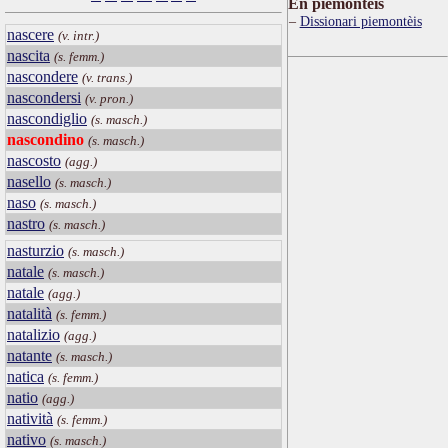
Ën piemontèis
Dissionari piemontèis
nascere
(v. intr.)
nascita
(s. femm.)
nascondere
(v. trans.)
nascondersi
(v. pron.)
nascondiglio
(s. masch.)
nascondino
(s. masch.)
nascosto
(agg.)
nasello
(s. masch.)
naso
(s. masch.)
nastro
(s. masch.)
nasturzio
(s. masch.)
natale
(s. masch.)
natale
(agg.)
natalità
(s. femm.)
natalizio
(agg.)
natante
(s. masch.)
natica
(s. femm.)
natio
(agg.)
natività
(s. femm.)
nativo
(s. masch.)