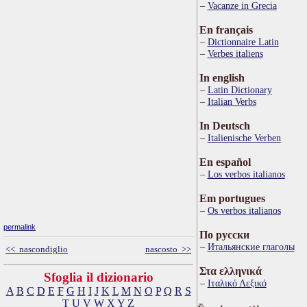
Vacanze in Grecia
En français
Dictionnaire Latin
Verbes italiens
In english
Latin Dictionary
Italian Verbs
In Deutsch
Italienische Verben
En español
Los verbos italianos
Em portugues
Os verbos italianos
permalink
По русски
Итальянские глаголы
<< nascondiglio
nascosto >>
Στα ελληνικά
Sfoglia il dizionario
Ιταλικό Λεξικό
A
B
C
D
E
F
G
H
I
J
K
L
M
N
O
P
Q
R
S
T
U
V
W
X
Y
Z