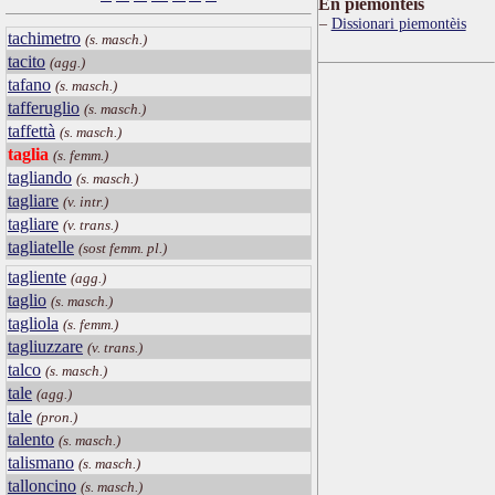
Ën piemontèis
Dissionari piemontèis
tachimetro
(s. masch.)
tacito
(agg.)
tafano
(s. masch.)
tafferuglio
(s. masch.)
taffettà
(s. masch.)
taglia
(s. femm.)
tagliando
(s. masch.)
tagliare
(v. intr.)
tagliare
(v. trans.)
tagliatelle
(sost femm. pl.)
tagliente
(agg.)
taglio
(s. masch.)
tagliola
(s. femm.)
tagliuzzare
(v. trans.)
talco
(s. masch.)
tale
(agg.)
tale
(pron.)
talento
(s. masch.)
talismano
(s. masch.)
talloncino
(s. masch.)