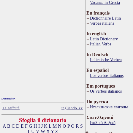
Vacanze in Grecia
En français
Dictionnaire Latin
Verbes italiens
In english
Latin Dictionary
Italian Verbs
In Deutsch
Italienische Verben
En español
Los verbos italianos
Em portugues
Os verbos italianos
permalink
По русски
Итальянские глаголы
<< taffettà
tagliando >>
Στα ελληνικά
Sfoglia il dizionario
Ιταλικό Λεξικό
A
B
C
D
E
F
G
H
I
J
K
L
M
N
O
P
Q
R
S
T
U
V
W
X
Y
Z