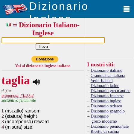
Dizionario
Inglese
Dizionario Italiano-
Inglese
Donazione
I nostri siti:
Vai al dizionario inglese-italiano
Dizionario italiano
Grammatica italiana
taglia
Verbi Italiani
Dizionario latino
Dizionario greco antico
tà|glia
pronuncia: /ˈtaʎʎa/
Dizionario francese
sostantivo femminile
Dizionario inglese
Dizionario tedesco
1
(riscatto) ransom
Dizionario spagnolo
2
(statura) height
Dizionario
greco moderno
3
(ricompensa) reward
Dizionario piemontese
4
(misura) size;
Ricette di cucina