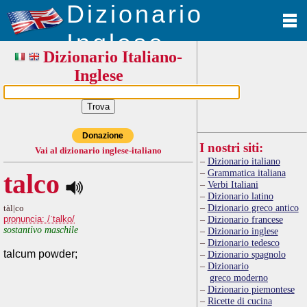
Dizionario
Inglese
Dizionario Italiano-
Inglese
Donazione
I nostri siti:
Vai al dizionario inglese-italiano
Dizionario italiano
Grammatica italiana
talco
Verbi Italiani
Dizionario latino
Dizionario greco antico
tàl|co
pronuncia: /ˈtalko/
Dizionario francese
sostantivo maschile
Dizionario inglese
Dizionario tedesco
talcum powder;
Dizionario spagnolo
Dizionario
greco moderno
Dizionario piemontese
Ricette di cucina