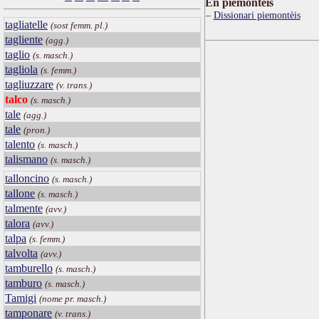
Ën piemontèis
Dissionari piemontèis
tagliatelle
(sost femm. pl.)
tagliente
(agg.)
taglio
(s. masch.)
tagliola
(s. femm.)
tagliuzzare
(v. trans.)
talco
(s. masch.)
tale
(agg.)
tale
(pron.)
talento
(s. masch.)
talismano
(s. masch.)
talloncino
(s. masch.)
tallone
(s. masch.)
talmente
(avv.)
talora
(avv.)
talpa
(s. femm.)
talvolta
(avv.)
tamburello
(s. masch.)
tamburo
(s. masch.)
Tamigi
(nome pr. masch.)
tamponare
(v. trans.)