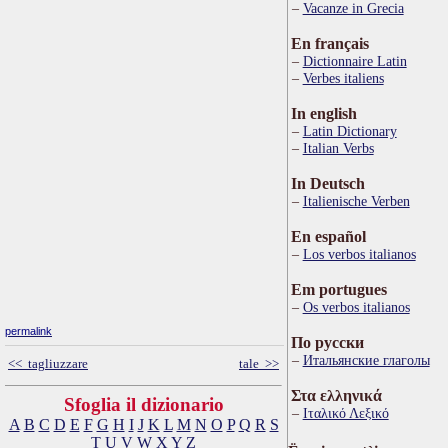
Vacanze in Grecia
En français
Dictionnaire Latin
Verbes italiens
In english
Latin Dictionary
Italian Verbs
In Deutsch
Italienische Verben
En español
Los verbos italianos
Em portugues
Os verbos italianos
permalink
По русски
Итальянские глаголы
<< tagliuzzare
tale >>
Στα ελληνικά
Sfoglia il dizionario
Ιταλικό Λεξικό
A
B
C
D
E
F
G
H
I
J
K
L
M
N
O
P
Q
R
S
T
U
V
W
X
Y
Z