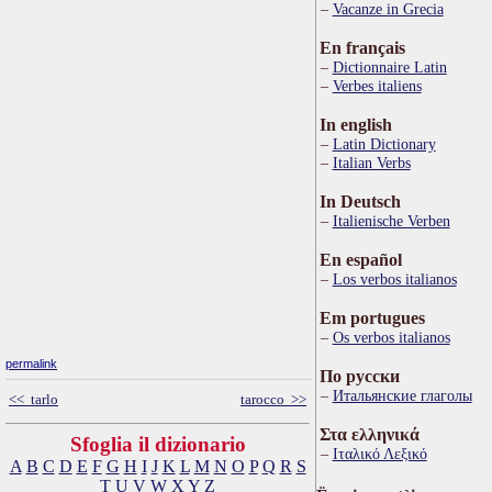
Vacanze in Grecia
En français
Dictionnaire Latin
Verbes italiens
In english
Latin Dictionary
Italian Verbs
In Deutsch
Italienische Verben
En español
Los verbos italianos
Em portugues
Os verbos italianos
permalink
По русски
Итальянские глаголы
<< tarlo
tarocco >>
Στα ελληνικά
Sfoglia il dizionario
Ιταλικό Λεξικό
A
B
C
D
E
F
G
H
I
J
K
L
M
N
O
P
Q
R
S
T
U
V
W
X
Y
Z