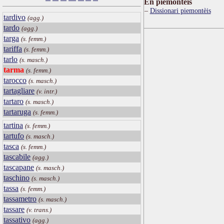
Ën piemontèis
Dissionari piemontèis
tardivo
(agg.)
tardo
(agg.)
targa
(s. femm.)
tariffa
(s. femm.)
tarlo
(s. masch.)
tarma
(s. femm.)
tarocco
(s. masch.)
tartagliare
(v. intr.)
tartaro
(s. masch.)
tartaruga
(s. femm.)
tartina
(s. femm.)
tartufo
(s. masch.)
tasca
(s. femm.)
tascabile
(agg.)
tascapane
(s. masch.)
taschino
(s. masch.)
tassa
(s. femm.)
tassametro
(s. masch.)
tassare
(v. trans.)
tassativo
(agg.)