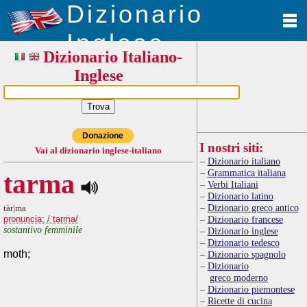
Dizionario
Inglese
Dizionario Italiano-
Inglese
Donazione
I nostri siti:
Vai al dizionario inglese-italiano
Dizionario italiano
Grammatica italiana
tarma
Verbi Italiani
Dizionario latino
Dizionario greco antico
tàr|ma
pronuncia: /ˈtarma/
Dizionario francese
sostantivo femminile
Dizionario inglese
Dizionario tedesco
moth;
Dizionario spagnolo
Dizionario
greco moderno
Dizionario piemontese
Ricette di cucina