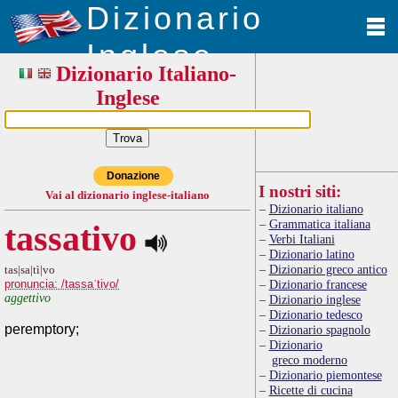
Dizionario
Inglese
Dizionario Italiano-
Inglese
Donazione
I nostri siti:
Vai al dizionario inglese-italiano
Dizionario italiano
Grammatica italiana
tassativo
Verbi Italiani
Dizionario latino
Dizionario greco antico
tas|sa|tì|vo
pronuncia: /tassaˈtivo/
Dizionario francese
aggettivo
Dizionario inglese
Dizionario tedesco
peremptory;
Dizionario spagnolo
Dizionario
greco moderno
Dizionario piemontese
Ricette di cucina