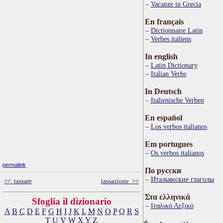
Vacanze in Grecia
En français
Dictionnaire Latin
Verbes italiens
In english
Latin Dictionary
Italian Verbs
In Deutsch
Italienische Verben
En español
Los verbos italianos
Em portugues
Os verbos italianos
permalink
По русски
Итальянские глаголы
<< tassare
tassazione >>
Στα ελληνικά
Sfoglia il dizionario
Ιταλικό Λεξικό
A
B
C
D
E
F
G
H
I
J
K
L
M
N
O
P
Q
R
S
T
U
V
W
X
Y
Z