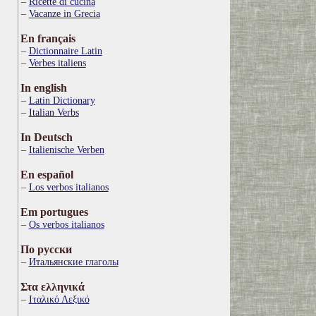
Ricette di cucina
Vacanze in Grecia
En français
Dictionnaire Latin
Verbes italiens
In english
Latin Dictionary
Italian Verbs
In Deutsch
Italienische Verben
En español
Los verbos italianos
Em portugues
Os verbos italianos
По русски
Итальянские глаголы
Στα ελληνικά
Ιταλικό Λεξικό