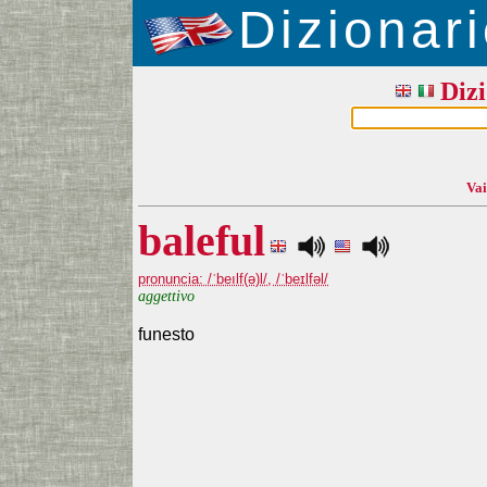
Dizionari
Dizi
Vai
baleful
pronuncia: /ˈbeılf(ə)l/, /ˈbeɪlfəl/
aggettivo
funesto