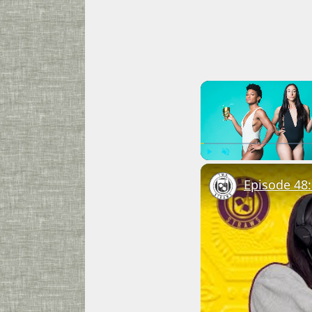
Play
Unmute