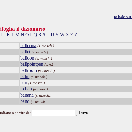
to bale ou
Sfoglia il dizionario
I
J
K
L
M
N
O
P
Q
R
S
T
U
V
W
X
Y
Z
ballerina
(s. masch.)
ballet
(s. masch.)
balloon
(s. masch.)
ballpointpen
(s. n.)
ballroom
(s. masch.)
balm
(s. masch.)
ban
(s. masch.)
to ban
(v. trans.)
banana
(s. masch.)
band
(s. masch.)
taliano a partire da: