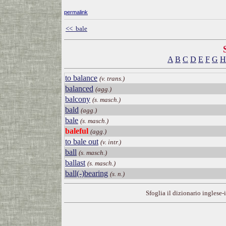
permalink
<< bale
A
B
C
D
E
F
G
H
to balance
(v. trans.)
balanced
(agg.)
balcony
(s. masch.)
bald
(agg.)
bale
(s. masch.)
baleful
(agg.)
to bale out
(v. intr.)
ball
(s. masch.)
ballast
(s. masch.)
ball(-)bearing
(s. n.)
Sfoglia il dizionario inglese-i