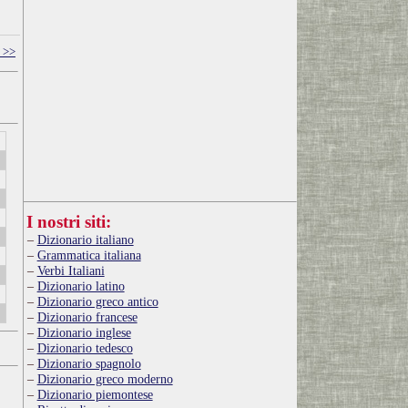
t >>
I nostri siti:
Dizionario italiano
Grammatica italiana
Verbi Italiani
Dizionario latino
Dizionario greco antico
Dizionario francese
Dizionario inglese
Dizionario tedesco
Dizionario spagnolo
Dizionario greco moderno
Dizionario piemontese