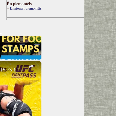
Ën piemontèis
Dissionari piemontèis
×
Episode 48: Last 15 minutes that are no longer exclusive to Fightpass, posted here for completion