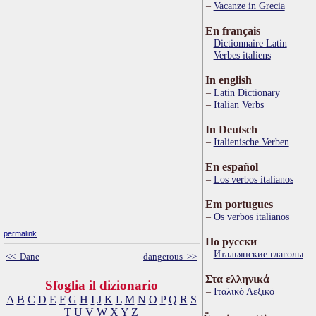
Vacanze in Grecia
En français
Dictionnaire Latin
Verbes italiens
In english
Latin Dictionary
Italian Verbs
In Deutsch
Italienische Verben
En español
Los verbos italianos
Em portugues
Os verbos italianos
permalink
По русски
Итальянские глаголы
<< Dane
dangerous >>
Στα ελληνικά
Sfoglia il dizionario
Ιταλικό Λεξικό
A
B
C
D
E
F
G
H
I
J
K
L
M
N
O
P
Q
R
S
T
U
V
W
X
Y
Z