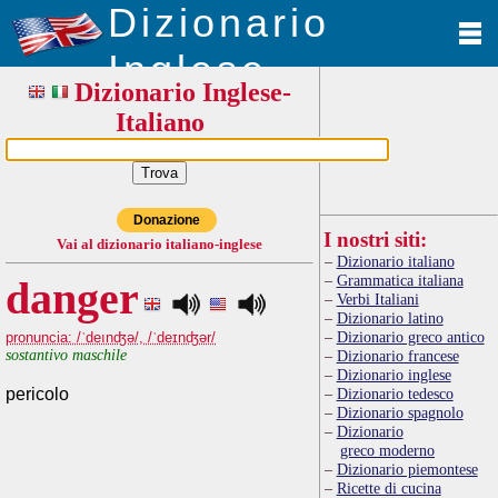
Dizionario
Inglese
Dizionario Inglese-
Italiano
Donazione
I nostri siti:
Vai al dizionario italiano-inglese
Dizionario italiano
Grammatica italiana
danger
Verbi Italiani
Dizionario latino
Dizionario greco antico
pronuncia: /ˈdeınʤə/, /ˈdeɪnʤər/
sostantivo maschile
Dizionario francese
Dizionario inglese
pericolo
Dizionario tedesco
Dizionario spagnolo
Dizionario
greco moderno
Dizionario piemontese
Ricette di cucina