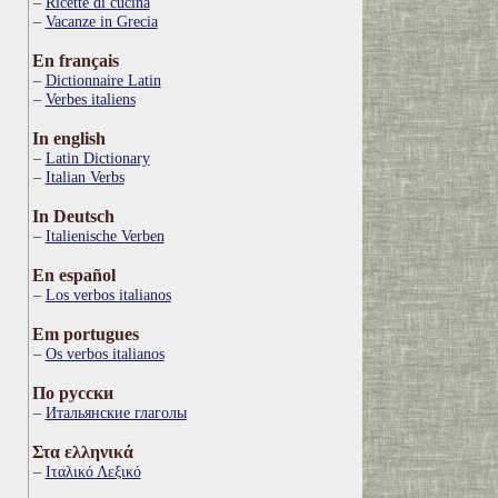
Ricette di cucina
Vacanze in Grecia
En français
Dictionnaire Latin
Verbes italiens
In english
Latin Dictionary
Italian Verbs
In Deutsch
Italienische Verben
En español
Los verbos italianos
Em portugues
Os verbos italianos
По русски
Итальянские глаголы
Στα ελληνικά
Ιταλικό Λεξικό