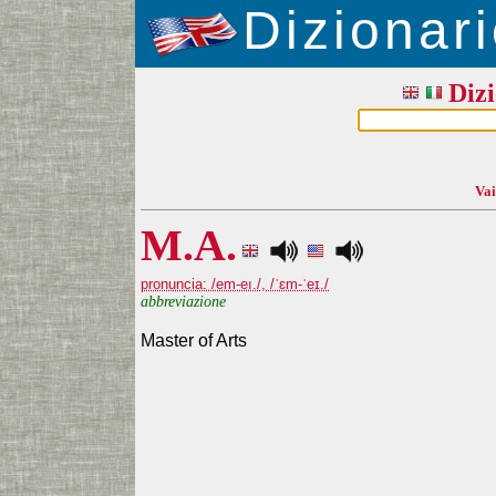
Dizionari
Dizi
Vai
M.A.
pronuncia: /em-eı./, /ˈɛm-ˈeɪ./
abbreviazione
Master of Arts