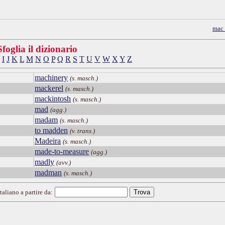
mac
Sfoglia il dizionario
I
J
K
L
M
N
O
P
Q
R
S
T
U
V
W
X
Y
Z
machinery
(s. masch.)
mackerel
(s. masch.)
mackintosh
(s. masch.)
mad
(agg.)
madam
(s. masch.)
to madden
(v. trans.)
Madeira
(s. masch.)
made-to-measure
(agg.)
madly
(avv.)
madman
(s. masch.)
taliano a partire da: