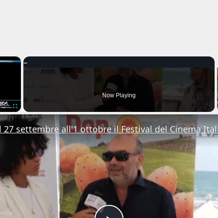
×
Now Playing
Fullscreen
 27 settembre all'1 ottobre il Festival del Cinema Ital