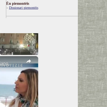
Ën piemontèis
Dissionari piemontèis
×
iano.