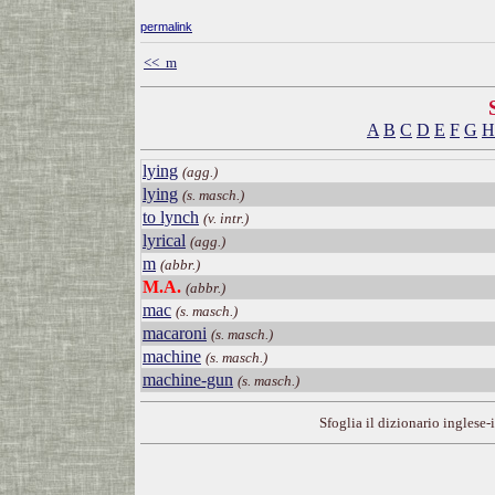
permalink
<< m
A
B
C
D
E
F
G
H
lying
(agg.)
lying
(s. masch.)
to lynch
(v. intr.)
lyrical
(agg.)
m
(abbr.)
M.A.
(abbr.)
mac
(s. masch.)
macaroni
(s. masch.)
machine
(s. masch.)
machine-gun
(s. masch.)
Sfoglia il dizionario inglese-i