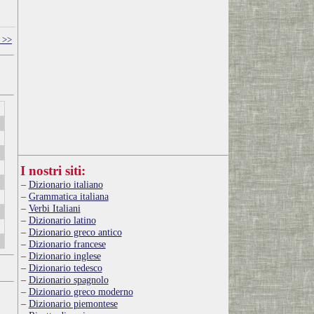
 >>
I nostri siti:
Dizionario italiano
Grammatica italiana
Verbi Italiani
Dizionario latino
Dizionario greco antico
Dizionario francese
Dizionario inglese
Dizionario tedesco
Dizionario spagnolo
Dizionario greco moderno
Dizionario piemontese