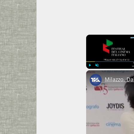
Play
Unmute
Milazzo. Dal