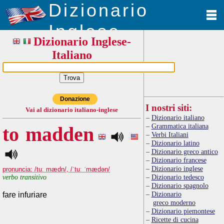
Dizionario
Inglese
Dizionario Inglese-
Italiano
Donazione
I nostri siti:
Vai al dizionario italiano-inglese
Dizionario italiano
Grammatica italiana
to madden
Verbi Italiani
Dizionario latino
Dizionario greco antico
Dizionario francese
Dizionario inglese
pronuncia: /tuː mædn/, /ˈtuː ˈmædən/
verbo transitivo
Dizionario tedesco
Dizionario spagnolo
Dizionario
fare infuriare
greco moderno
Dizionario piemontese
Ricette di cucina