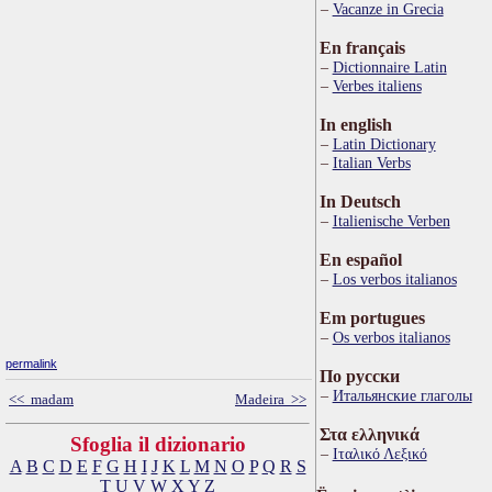
Vacanze in Grecia
En français
Dictionnaire Latin
Verbes italiens
In english
Latin Dictionary
Italian Verbs
In Deutsch
Italienische Verben
En español
Los verbos italianos
Em portugues
Os verbos italianos
permalink
По русски
Итальянские глаголы
<< madam
Madeira >>
Στα ελληνικά
Sfoglia il dizionario
Ιταλικό Λεξικό
A
B
C
D
E
F
G
H
I
J
K
L
M
N
O
P
Q
R
S
T
U
V
W
X
Y
Z