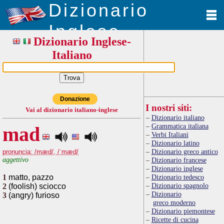
Dizionario
Inglese
Dizionario Inglese-
Italiano
Donazione
I nostri siti:
Vai al dizionario italiano-inglese
Dizionario italiano
Grammatica italiana
mad
Verbi Italiani
Dizionario latino
Dizionario greco antico
pronuncia: /mæd/, /ˈmæd/
aggettivo
Dizionario francese
Dizionario inglese
1
matto, pazzo
Dizionario tedesco
Dizionario spagnolo
2
(foolish) sciocco
Dizionario
3
(angry) furioso
greco moderno
Dizionario piemontese
Ricette di cucina