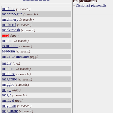
Ën piemontèis
Dissionari piemontèis
machine
(s. masch.)
machine-gun
(s. masch.)
machinery
(s. masch.)
mackerel
(s. masch.)
mackintosh
(s. masch.)
mad
(agg.)
madam
(s. masch.)
to madden
(v. trans.)
Madeira
(s. masch.)
made-to-measure
(agg.)
madly
(avv.)
madman
(s. masch.)
madness
(s. masch.)
magazine
(s. masch.)
maggot
(s. masch.)
magic
(agg.)
magic
(s. masch.)
magical
(agg.)
magician
(s. masch.)
magistrate
(s. masch.)