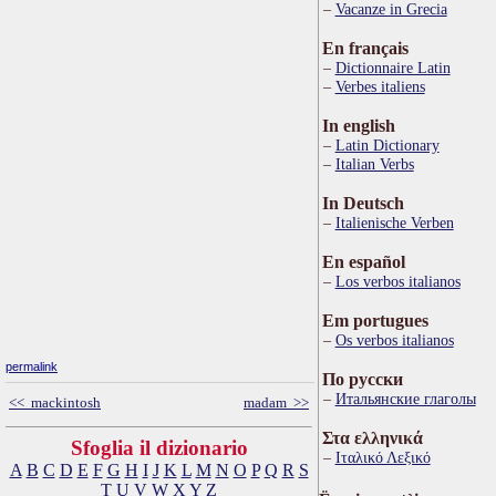
Vacanze in Grecia
En français
Dictionnaire Latin
Verbes italiens
In english
Latin Dictionary
Italian Verbs
In Deutsch
Italienische Verben
En español
Los verbos italianos
Em portugues
Os verbos italianos
permalink
По русски
Итальянские глаголы
<< mackintosh
madam >>
Στα ελληνικά
Sfoglia il dizionario
Ιταλικό Λεξικό
A
B
C
D
E
F
G
H
I
J
K
L
M
N
O
P
Q
R
S
T
U
V
W
X
Y
Z