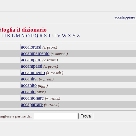
accalappiare
Sfoglia il dizionario
I
J
K
L
M
N
O
P
Q
R
S
T
U
V
W
X
Y
Z
accalorarsi
(v. pron.)
accampamento
(s. masch.)
accampare
(v. trans.)
accamparsi
(v. pron.)
accanimento
(s. masch.)
accanirsi
(v. pron.)
accanito
(agg.)
accanto
(avv.)
accantonare
(v. trans.)
accaparrare
(v. trans.)
inglese a partire da: