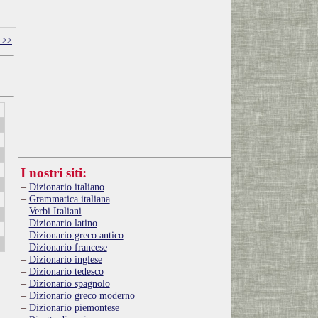
 >>
I nostri siti:
Dizionario italiano
Grammatica italiana
Verbi Italiani
Dizionario latino
Dizionario greco antico
Dizionario francese
Dizionario inglese
Dizionario tedesco
Dizionario spagnolo
Dizionario greco moderno
Dizionario piemontese