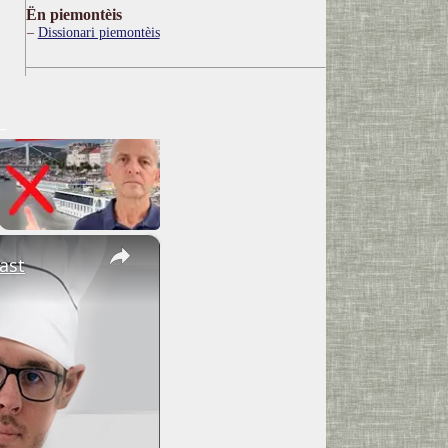
Ën piemontèis
Dissionari piemontèis
×
ast