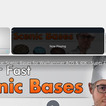
×
Now Playing
Fullscreen
e: Scenic Bases for Warhammer AOS & 40K - Super F