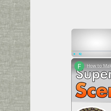
Play
Unmute
How to Mak