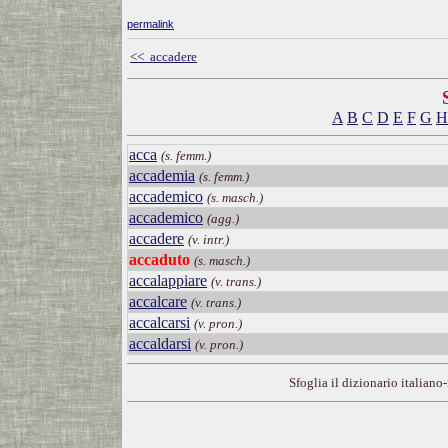
permalink
<< accadere
A
B
C
D
E
F
G
H
acca
(s. femm.)
accademia
(s. femm.)
accademico
(s. masch.)
accademico
(agg.)
accadere
(v. intr.)
accaduto
(s. masch.)
accalappiare
(v. trans.)
accalcare
(v. trans.)
accalcarsi
(v. pron.)
accaldarsi
(v. pron.)
Sfoglia il dizionario italiano-