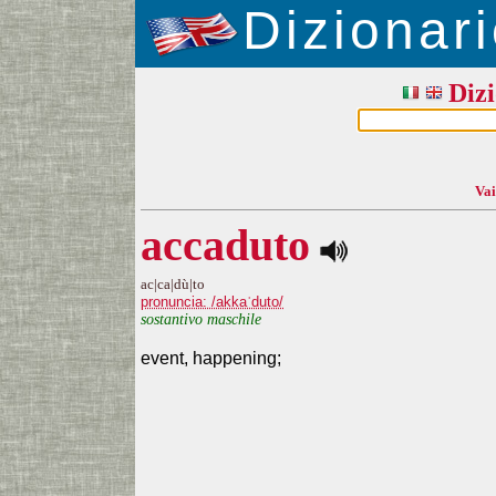
Dizionari
Dizi
Vai
accaduto
ac|ca|dù|to
pronuncia: /akkaˈduto/
sostantivo maschile
event, happening;