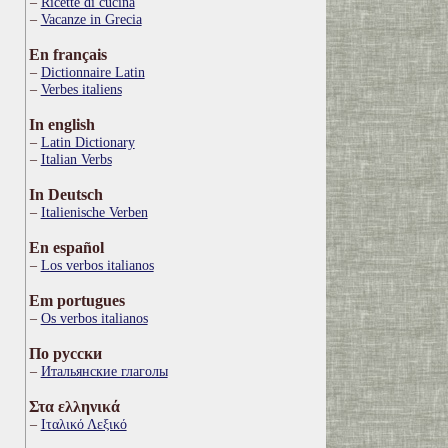
Ricette di cucina
Vacanze in Grecia
En français
Dictionnaire Latin
Verbes italiens
In english
Latin Dictionary
Italian Verbs
In Deutsch
Italienische Verben
En español
Los verbos italianos
Em portugues
Os verbos italianos
По русски
Итальянские глаголы
Στα ελληνικά
Ιταλικό Λεξικό