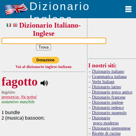
Dizionario
Inglese
Dizionario Italiano-
Inglese
Donazione
I nostri siti:
Vai al dizionario inglese-italiano
Dizionario italiano
Grammatica italiana
fagotto
Verbi Italiani
Dizionario latino
Dizionario greco antico
fa|gòt|to
pronuncia: /faˈgɔtto/
Dizionario francese
sostantivo maschile
Dizionario inglese
Dizionario tedesco
1
bundle
Dizionario spagnolo
2
(musica) bassoon;
Dizionario
greco moderno
Dizionario piemontese
Ricette di cucina