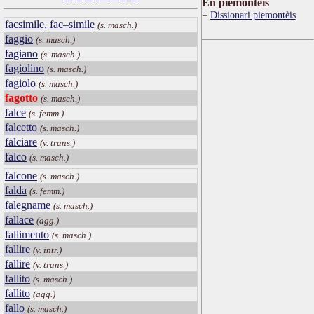
Ën piemontèis
Dissionari piemontèis
facsimile, fac–simile
(s. masch.)
faggio
(s. masch.)
fagiano
(s. masch.)
fagiolino
(s. masch.)
fagiolo
(s. masch.)
fagotto
(s. masch.)
falce
(s. femm.)
falcetto
(s. masch.)
falciare
(v. trans.)
falco
(s. masch.)
falcone
(s. masch.)
falda
(s. femm.)
falegname
(s. masch.)
fallace
(agg.)
fallimento
(s. masch.)
fallire
(v. intr.)
fallire
(v. trans.)
fallito
(s. masch.)
fallito
(agg.)
fallo
(s. masch.)