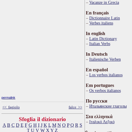
Vacanze in Grecia
En français
Dictionnaire Latin
Verbes italiens
In english
Latin Dictionary
Italian Verbs
In Deutsch
Italienische Verben
En español
Los verbos italianos
Em portugues
Os verbos italianos
permalink
По русски
Итальянские глаголы
<< fagiolo
falce >>
Στα ελληνικά
Sfoglia il dizionario
Ιταλικό Λεξικό
A
B
C
D
E
F
G
H
I
J
K
L
M
N
O
P
Q
R
S
T
U
V
W
X
Y
Z