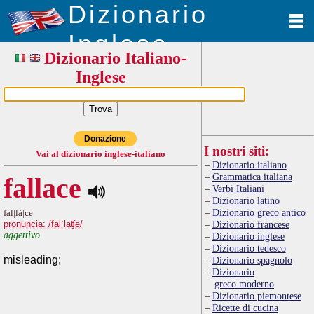
Dizionario
Inglese
Dizionario Italiano-
Inglese
Donazione
I nostri siti:
Vai al dizionario inglese-italiano
Dizionario italiano
Grammatica italiana
fallace
Verbi Italiani
Dizionario latino
Dizionario greco antico
fal|là|ce
pronuncia: /falˈlaʧe/
Dizionario francese
aggettivo
Dizionario inglese
Dizionario tedesco
misleading;
Dizionario spagnolo
Dizionario
greco moderno
Dizionario piemontese
Ricette di cucina