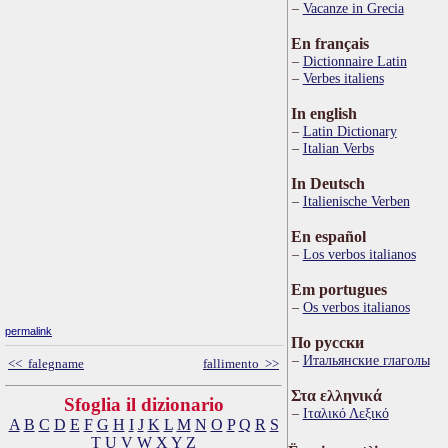
Vacanze in Grecia
En français
Dictionnaire Latin
Verbes italiens
In english
Latin Dictionary
Italian Verbs
In Deutsch
Italienische Verben
En español
Los verbos italianos
Em portugues
Os verbos italianos
permalink
По русски
Итальянские глаголы
<< falegname
fallimento >>
Στα ελληνικά
Sfoglia il dizionario
Ιταλικό Λεξικό
A
B
C
D
E
F
G
H
I
J
K
L
M
N
O
P
Q
R
S
T
U
V
W
X
Y
Z