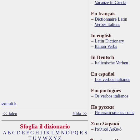
Vacanze in Grecia
En français
Dictionnaire Latin
Verbes italiens
In english
Latin Dictionary
Italian Verbs
In Deutsch
Italienische Verben
En español
Los verbos italianos
Em portugues
Os verbos italianos
permalink
По русски
Итальянские глаголы
<< falco
falda >>
Στα ελληνικά
Sfoglia il dizionario
Ιταλικό Λεξικό
A
B
C
D
E
F
G
H
I
J
K
L
M
N
O
P
Q
R
S
T
U
V
W
X
Y
Z