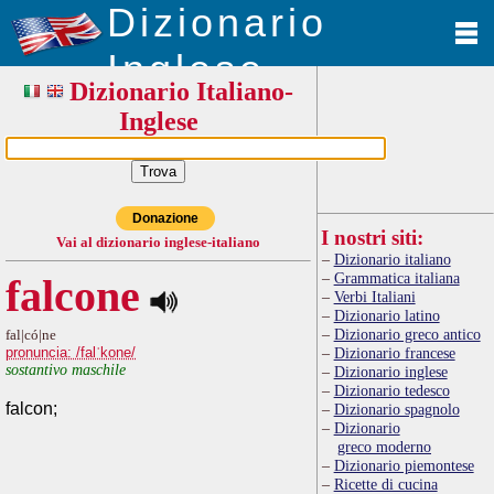
Dizionario
Inglese
Dizionario Italiano-
Inglese
Donazione
I nostri siti:
Vai al dizionario inglese-italiano
Dizionario italiano
Grammatica italiana
falcone
Verbi Italiani
Dizionario latino
Dizionario greco antico
fal|có|ne
pronuncia: /falˈkone/
Dizionario francese
sostantivo maschile
Dizionario inglese
Dizionario tedesco
falcon;
Dizionario spagnolo
Dizionario
greco moderno
Dizionario piemontese
Ricette di cucina