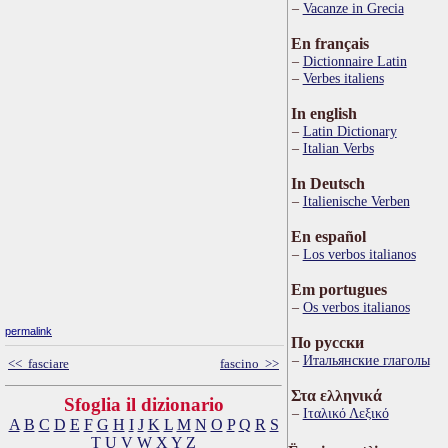
Vacanze in Grecia
En français
Dictionnaire Latin
Verbes italiens
In english
Latin Dictionary
Italian Verbs
In Deutsch
Italienische Verben
En español
Los verbos italianos
Em portugues
Os verbos italianos
permalink
По русски
Итальянские глаголы
<< fasciare
fascino >>
Στα ελληνικά
Sfoglia il dizionario
Ιταλικό Λεξικό
A
B
C
D
E
F
G
H
I
J
K
L
M
N
O
P
Q
R
S
T
U
V
W
X
Y
Z