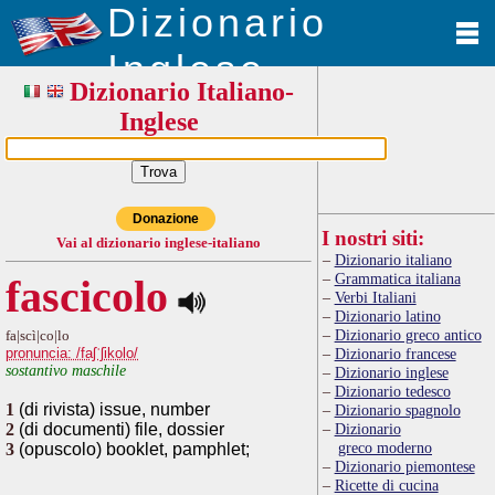
Dizionario
Inglese
Dizionario Italiano-
Inglese
Donazione
I nostri siti:
Vai al dizionario inglese-italiano
Dizionario italiano
Grammatica italiana
fascicolo
Verbi Italiani
Dizionario latino
Dizionario greco antico
fa|scì|co|lo
pronuncia: /faʃˈʃikolo/
Dizionario francese
sostantivo maschile
Dizionario inglese
Dizionario tedesco
1
(di rivista) issue, number
Dizionario spagnolo
2
(di documenti) file, dossier
Dizionario
greco moderno
3
(opuscolo) booklet, pamphlet;
Dizionario piemontese
Ricette di cucina