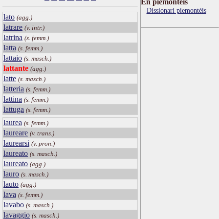
Ën piemontèis
Dissionari piemontèis
lato
(agg.)
latrare
(v. intr.)
latrina
(s. femm.)
latta
(s. femm.)
lattaio
(s. masch.)
lattante
(agg.)
latte
(s. masch.)
latteria
(s. femm.)
lattina
(s. femm.)
lattuga
(s. femm.)
laurea
(s. femm.)
laureare
(v. trans.)
laurearsi
(v. pron.)
laureato
(s. masch.)
laureato
(agg.)
lauro
(s. masch.)
lauto
(agg.)
lava
(s. femm.)
lavabo
(s. masch.)
lavaggio
(s. masch.)