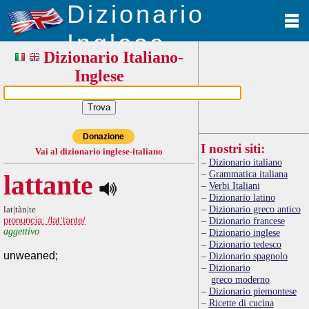
Dizionario
Inglese
Dizionario Italiano-
Inglese
Donazione
I nostri siti:
Vai al dizionario inglese-italiano
Dizionario italiano
Grammatica italiana
lattante
Verbi Italiani
Dizionario latino
Dizionario greco antico
lat|tàn|te
pronuncia: /latˈtante/
Dizionario francese
aggettivo
Dizionario inglese
Dizionario tedesco
unweaned;
Dizionario spagnolo
Dizionario
greco moderno
Dizionario piemontese
Ricette di cucina