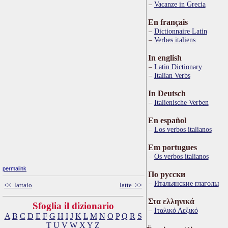
Vacanze in Grecia
En français
Dictionnaire Latin
Verbes italiens
In english
Latin Dictionary
Italian Verbs
In Deutsch
Italienische Verben
En español
Los verbos italianos
Em portugues
Os verbos italianos
permalink
По русски
Итальянские глаголы
<< lattaio
latte >>
Στα ελληνικά
Sfoglia il dizionario
Ιταλικό Λεξικό
A
B
C
D
E
F
G
H
I
J
K
L
M
N
O
P
Q
R
S
T
U
V
W
X
Y
Z