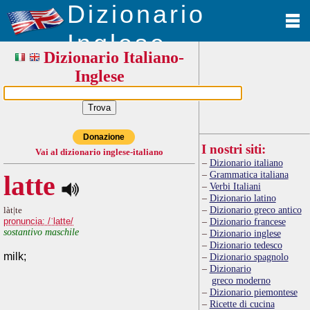
Dizionario
Inglese
Dizionario Italiano-
Inglese
Donazione
I nostri siti:
Vai al dizionario inglese-italiano
Dizionario italiano
Grammatica italiana
latte
Verbi Italiani
Dizionario latino
Dizionario greco antico
làt|te
pronuncia: /ˈlatte/
Dizionario francese
sostantivo maschile
Dizionario inglese
Dizionario tedesco
milk;
Dizionario spagnolo
Dizionario
greco moderno
Dizionario piemontese
Ricette di cucina