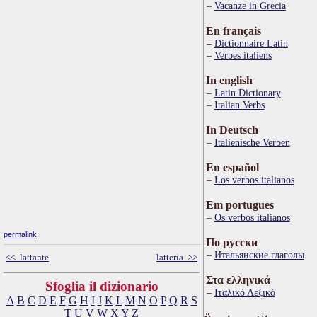
Vacanze in Grecia
En français
Dictionnaire Latin
Verbes italiens
In english
Latin Dictionary
Italian Verbs
In Deutsch
Italienische Verben
En español
Los verbos italianos
Em portugues
Os verbos italianos
permalink
По русски
Итальянские глаголы
<< lattante
latteria >>
Στα ελληνικά
Sfoglia il dizionario
Ιταλικό Λεξικό
A
B
C
D
E
F
G
H
I
J
K
L
M
N
O
P
Q
R
S
T
U
V
W
X
Y
Z