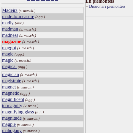
Ën piemontèis
Dissionari piemontèis
Madeira
(s. masch.)
made-to-measure
(agg.)
madly
(avv.)
madman
(s. masch.)
madness
(s. masch.)
magazine
(s. masch.)
maggot
(s. masch.)
magic
(agg.)
magic
(s. masch.)
magical
(agg.)
magician
(s. masch.)
magistrate
(s. masch.)
magnet
(s. masch.)
magnetic
(agg.)
magnificent
(agg.)
to magnify
(v. trans.)
magnifying glass
(s. n.)
magnitude
(s. masch.)
magpie
(s. masch.)
mahogany
(s. masch.)