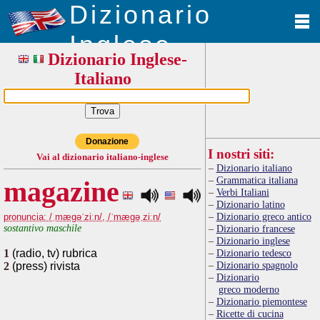
Dizionario
Inglese
Dizionario Inglese-
Italiano
Donazione
I nostri siti:
Vai al dizionario italiano-inglese
Dizionario italiano
Grammatica italiana
magazine
Verbi Italiani
Dizionario latino
Dizionario greco antico
pronuncia: /ˌmægəˈziːn/, /ˈmægəˌziːn/
sostantivo maschile
Dizionario francese
Dizionario inglese
1
(radio, tv) rubrica
Dizionario tedesco
Dizionario spagnolo
2
(press) rivista
Dizionario
greco moderno
Dizionario piemontese
Ricette di cucina