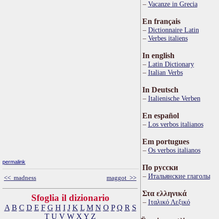
Vacanze in Grecia
En français
Dictionnaire Latin
Verbes italiens
In english
Latin Dictionary
Italian Verbs
In Deutsch
Italienische Verben
En español
Los verbos italianos
Em portugues
Os verbos italianos
permalink
По русски
Итальянские глаголы
<< madness
maggot >>
Στα ελληνικά
Sfoglia il dizionario
Ιταλικό Λεξικό
A
B
C
D
E
F
G
H
I
J
K
L
M
N
O
P
Q
R
S
T
U
V
W
X
Y
Z