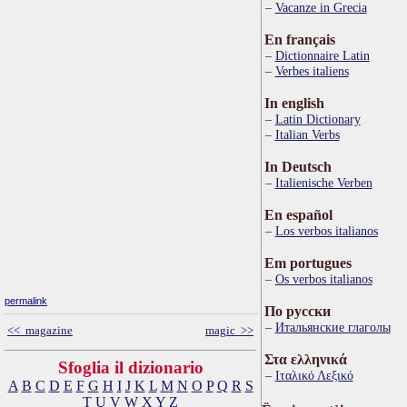
Vacanze in Grecia
En français
Dictionnaire Latin
Verbes italiens
In english
Latin Dictionary
Italian Verbs
In Deutsch
Italienische Verben
En español
Los verbos italianos
Em portugues
Os verbos italianos
permalink
По русски
Итальянские глаголы
<< magazine
magic >>
Στα ελληνικά
Sfoglia il dizionario
Ιταλικό Λεξικό
A
B
C
D
E
F
G
H
I
J
K
L
M
N
O
P
Q
R
S
T
U
V
W
X
Y
Z