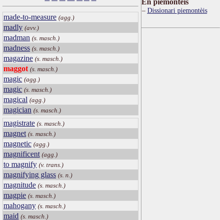
Ën piemontèis
Dissionari piemontèis
made-to-measure
(agg.)
madly
(avv.)
madman
(s. masch.)
madness
(s. masch.)
magazine
(s. masch.)
maggot
(s. masch.)
magic
(agg.)
magic
(s. masch.)
magical
(agg.)
magician
(s. masch.)
magistrate
(s. masch.)
magnet
(s. masch.)
magnetic
(agg.)
magnificent
(agg.)
to magnify
(v. trans.)
magnifying glass
(s. n.)
magnitude
(s. masch.)
magpie
(s. masch.)
mahogany
(s. masch.)
maid
(s. masch.)