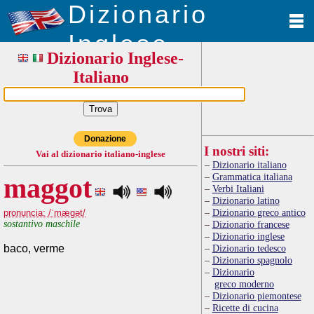
Dizionario
Inglese
Dizionario Inglese-
Italiano
Donazione
I nostri siti:
Vai al dizionario italiano-inglese
Dizionario italiano
Grammatica italiana
maggot
Verbi Italiani
Dizionario latino
Dizionario greco antico
pronuncia: /ˈmægət/
sostantivo maschile
Dizionario francese
Dizionario inglese
baco, verme
Dizionario tedesco
Dizionario spagnolo
Dizionario
greco moderno
Dizionario piemontese
Ricette di cucina